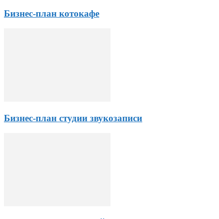
Бизнес-план котокафе
Бизнес-план студии звукозаписи