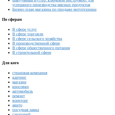
Вакуумный куттер: ключевой инструмент для
успешного производства мясных продуктов
Бизнес-план магазина по продаже мототехники
По сферам
В сфере услуг
В сфере торговли
В сфере сельского хозяйства
В производственной сфере
В сфере общественного питания
В строительной сфере
Для кого
страховая компания
картинг
магазин
кросовки
автомобиль
ремонт
военторг
авито
посудная лавка
санаторий