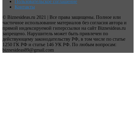
Пользовательское соглашение
Контакты
© Biznesideas.ru 2021 | Все права защищены. Полное или
частичное использование материалов без согласия автора и
прямой индексируемой гиперссылки на сайт Biznesideas.ru
запрещено. Нарушитель может быть привлечен по
действующему законодательству РФ, в том числе по статье
1250 ГК РФ и статье 146 УК РФ. По любым вопросам:
biznesideas89@gmail.com