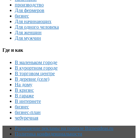
производство
Для фермеров
бизнес
Для начинающих
Для одного человека
Для женщин
Для мужчин
Где и как
В маленьком городе
В курортном городе
В торговом центре
В деревне (селе)
На дому
В кризис
В гараже
В интернете
бизнес
бизнес-план
чебуречная
Размещение рекламы на портале Biznesideas.ru
Политика конфиденциальности