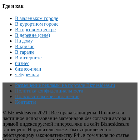
Где и как
В маленьком городе
В курортном городе
В торговом центре
В деревне (селе)
На дому
В кризис
В гараже
В интернете
бизнес
бизнес-план
чебуречная
Размещение рекламы на портале Biznesideas.ru
Политика конфиденциальности
Пользовательское соглашение
Контакты
© Biznesideas.ru 2021 | Все права защищены. Полное или
частичное использование материалов без согласия автора и
прямой индексируемой гиперссылки на сайт Biznesideas.ru
запрещено. Нарушитель может быть привлечен по
действующему законодательству РФ, в том числе по статье