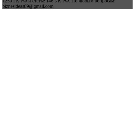
1250 ГК РФ и статье 146 УК РФ. По любым вопросам:
biznesideas89@gmail.com