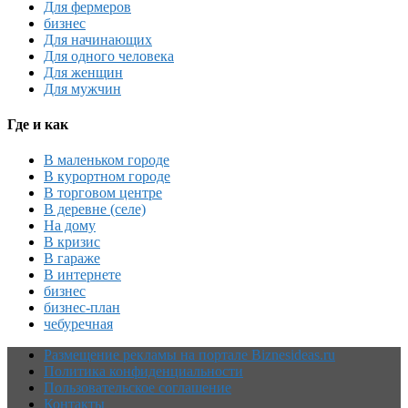
Для фермеров
бизнес
Для начинающих
Для одного человека
Для женщин
Для мужчин
Где и как
В маленьком городе
В курортном городе
В торговом центре
В деревне (селе)
На дому
В кризис
В гараже
В интернете
бизнес
бизнес-план
чебуречная
Размещение рекламы на портале Biznesideas.ru
Политика конфиденциальности
Пользовательское соглашение
Контакты