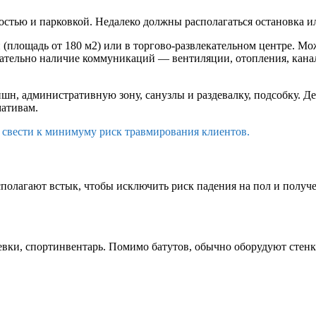
остью и парковкой. Недалеко должны располагаться остановка и
 (площадь от 180 м2) или в торгово-развлекательном центре. М
ательно наличие коммуникаций — вентиляции, отопления, канал
шн, административную зону, санузлы и раздевалку, подсобку. Д
мативам.
 свести к минимуму риск травмирования клиентов.
сполагают встык, чтобы исключить риск падения на пол и получе
вки, спортинвентарь. Помимо батутов, обычно оборудуют стенки,