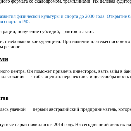
ного формата со скалодромом, трамплинами. Их целевая аудитор
развития физической культуры и спорта до 2030 года. Открытие 
ия спорта в РФ.
рации, получение субсидий, грантов и льгот.
ый, с небольшой конкуренцией. При наличии платежеспособного 
м регионе.
ами
тного центра. Он поможет привлечь инвесторов, взять займ в ба
пользования — чтобы оценить перспективы и целесообразность 
нтов
лась удачной — первый австралийский предприниматель, который 
тутные парки появились в 2014 году. На сегодняшний день их на