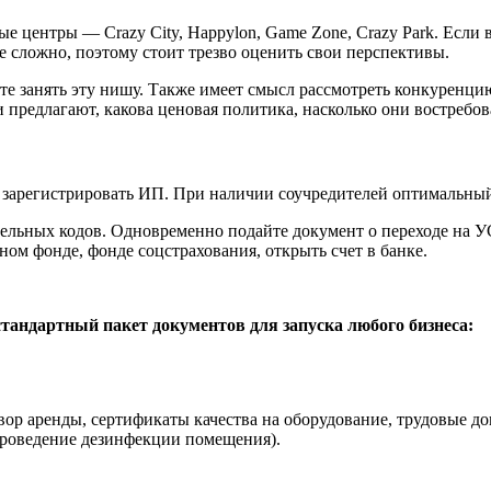
е центры — Crazy City, Happylon, Game Zone, Crazy Park. Если в
 сложно, поэтому стоит трезво оценить свои перспективы.
ете занять эту нишу. Также имеет смысл рассмотреть конкуренц
и предлагают, какова ценовая политика, насколько они востребо
его зарегистрировать ИП. При наличии соучредителей оптималь
ельных кодов. Одновременно подайте документ о переходе на 
ном фонде, фонде соцстрахования, открыть счет в банке.
стандартный пакет документов для запуска любого бизнеса:
вор аренды, сертификаты качества на оборудование, трудовые д
проведение дезинфекции помещения).