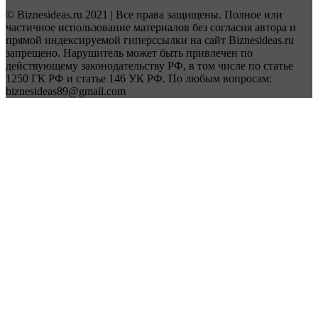
© Biznesideas.ru 2021 | Все права защищены. Полное или
частичное использование материалов без согласия автора и
прямой индексируемой гиперссылки на сайт Biznesideas.ru
запрещено. Нарушитель может быть привлечен по
действующему законодательству РФ, в том числе по статье
1250 ГК РФ и статье 146 УК РФ. По любым вопросам:
biznesideas89@gmail.com