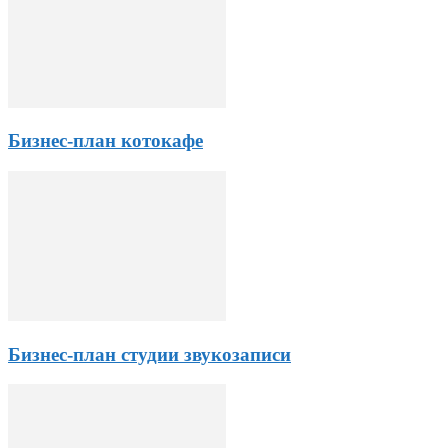
Бизнес-план котокафе
Бизнес-план студии звукозаписи