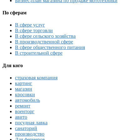
Бизнес-план магазина по продаже мототехники
По сферам
В сфере услуг
В сфере торговли
В сфере сельского хозяйства
В производственной сфере
В сфере общественного питания
В строительной сфере
Для кого
страховая компания
картинг
магазин
кросовки
автомобиль
ремонт
военторг
авито
посудная лавка
санаторий
производство
Для фермеров