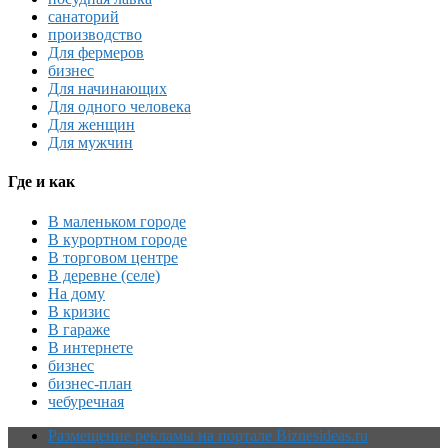
санаторий
производство
Для фермеров
бизнес
Для начинающих
Для одного человека
Для женщин
Для мужчин
Где и как
В маленьком городе
В курортном городе
В торговом центре
В деревне (селе)
На дому
В кризис
В гараже
В интернете
бизнес
бизнес-план
чебуречная
Размещение рекламы на портале Biznesideas.ru