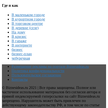
Где и как
В маленьком городе
В курортном городе
В торговом центре
В деревне (селе)
На дому
В кризис
В гараже
В интернете
бизнес
бизнес-план
чебуречная
Размещение рекламы на портале Biznesideas.ru
Политика конфиденциальности
Пользовательское соглашение
Контакты
© Biznesideas.ru 2021 | Все права защищены. Полное или
частичное использование материалов без согласия автора и
прямой индексируемой гиперссылки на сайт Biznesideas.ru
запрещено. Нарушитель может быть привлечен по
действующему законодательству РФ, в том числе по статье