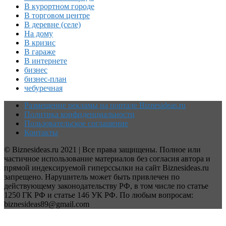
В курортном городе
В торговом центре
В деревне (селе)
На дому
В кризис
В гараже
В интернете
бизнес
бизнес-план
чебуречная
Размещение рекламы на портале Biznesideas.ru
Политика конфиденциальности
Пользовательское соглашение
Контакты
© Biznesideas.ru 2021 | Все права защищены. Полное или
частичное использование материалов без согласия автора и
прямой индексируемой гиперссылки на сайт Biznesideas.ru
запрещено. Нарушитель может быть привлечен по
действующему законодательству РФ, в том числе по статье
1250 ГК РФ и статье 146 УК РФ. По любым вопросам:
biznesideas89@gmail.com