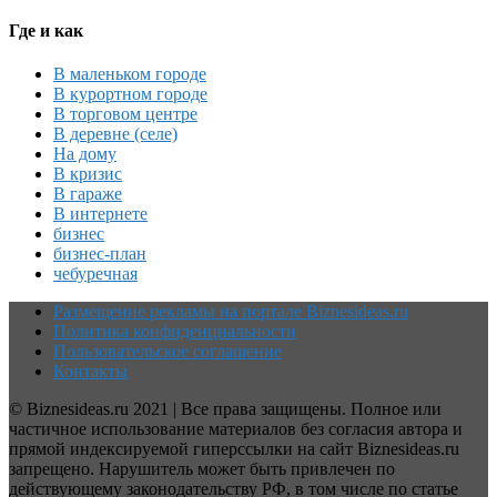
Где и как
В маленьком городе
В курортном городе
В торговом центре
В деревне (селе)
На дому
В кризис
В гараже
В интернете
бизнес
бизнес-план
чебуречная
Размещение рекламы на портале Biznesideas.ru
Политика конфиденциальности
Пользовательское соглашение
Контакты
© Biznesideas.ru 2021 | Все права защищены. Полное или
частичное использование материалов без согласия автора и
прямой индексируемой гиперссылки на сайт Biznesideas.ru
запрещено. Нарушитель может быть привлечен по
действующему законодательству РФ, в том числе по статье